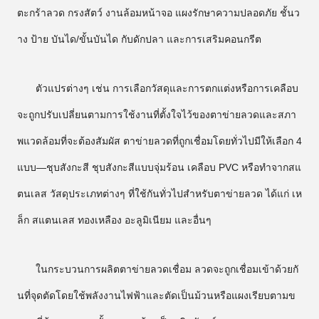
ตะกร้าลวด กรงสัตว์ งานล้อมหน้าจอ แผงรักษาความปลอดภัย ชั้นว
าง ป้าย บันได/ขั้นบันได กับดักปลา และการเสริมคอนกรีต
ตัวแปรต่างๆ เช่น การเลือกวัสดุและการตกแต่งหรือการเคลือบ
จะถูกปรับเปลี่ยนตามการใช้งานที่ตั้งใจไว้ของตาข่ายลวดและสภา
พแวดล้อมที่จะต้องสัมผัส ตาข่ายลวดที่ถูกเชื่อมโดยทั่วไปมีให้เลือก 4
แบบ—ชุบสังกะสี ชุบสังกะสีแบบจุ่มร้อน เคลือบ PVC หรือทำจากสแ
ตนเลส วัสดุประเภทต่างๆ ที่ใช้กันทั่วไปสำหรับตาข่ายลวด ได้แก่ เห
ล็ก สแตนเลส ทองเหลือง อะลูมิเนียม และอื่นๆ
ในกระบวนการผลิตตาข่ายลวดเชื่อม ลวดจะถูกเชื่อมเข้าด้วยกั
นที่จุดตัดโดยใช้พลังงานไฟฟ้าและตัดเป็นม้วนหรือแผงเรียบตามข