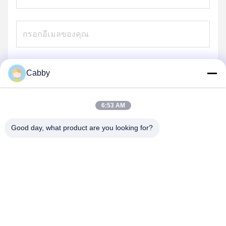
Cabby
ส่ง
6:53 AM
Good day, what product are you looking for?
HEBEI YINGKANG WIRE MESH PRODUCT
CO., LTD.
export@wirenetting-china.com