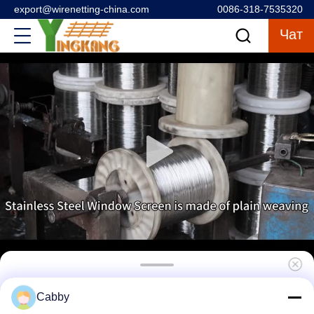
export@wirenetting-china.com
0086-318-7535320
Чат
Рулоны экрана ячеистой сети
Cabby
нержавеющей стали сплетенные 16, 20, 24,