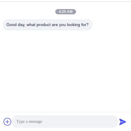
30, 40, 50, 80 сеток
Побеседуйте Теперь
4:20 AM
Отправить Запрос
Good day, what product are you looking for?
#
316 Сетка Из Нержавеющей Стали
#
Сплетенная Сетка Нержавеющей Стали
#
Стенные Сетки Из Тканей
Сетка из нержавеющей стали
2025-11-14
18 мнения
Рулоны тканой сетки из нержавеющей стали с ячейками 16 20 24 30 40
50 80 Mesh Сетка из нержавеющей стали имеет равномерную сетку и
стандартную сетку. Размер ячейки однородный, номер ячейки точный,
тол...
Взгляд больше
Сообщения посетителя
Оставьте сообщение
Пока нет комментариев