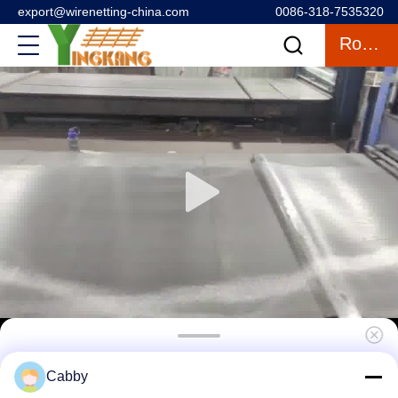
export@wirenetting-china.com
0086-318-7535320
Rozmowa
Dostawcy siatek przeciw owadom ze stali
Cabby
nierdzewnej 304 dla bezpieczeństwa pokoi