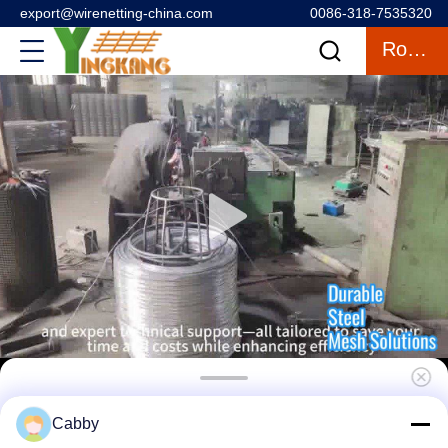
export@wirenetting-china.com
0086-318-7535320
Rozmowa
Spawana siatka druciana ze stali
Cabby
ocynkowanej do wzmacniania konstrukcji i