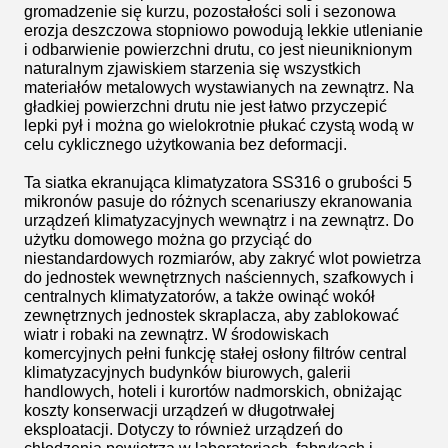
gromadzenie się kurzu, pozostałości soli i sezonowa
erozja deszczowa stopniowo powodują lekkie utlenianie
i odbarwienie powierzchni drutu, co jest nieuniknionym
naturalnym zjawiskiem starzenia się wszystkich
materiałów metalowych wystawianych na zewnątrz. Na
gładkiej powierzchni drutu nie jest łatwo przyczepić
lepki pył i można go wielokrotnie płukać czystą wodą w
celu cyklicznego użytkowania bez deformacji.
Ta siatka ekranująca klimatyzatora SS316 o grubości 5
mikronów pasuje do różnych scenariuszy ekranowania
urządzeń klimatyzacyjnych wewnątrz i na zewnątrz. Do
użytku domowego można go przyciąć do
niestandardowych rozmiarów, aby zakryć wlot powietrza
do jednostek wewnętrznych naściennych, szafkowych i
centralnych klimatyzatorów, a także owinąć wokół
zewnętrznych jednostek skraplacza, aby zablokować
wiatr i robaki na zewnątrz. W środowiskach
komercyjnych pełni funkcję stałej osłony filtrów central
klimatyzacyjnych budynków biurowych, galerii
handlowych, hoteli i kurortów nadmorskich, obniżając
koszty konserwacji urządzeń w długotrwałej
eksploatacji. Dotyczy to również urządzeń do