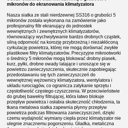
mikronów do ekranowania klimatyzatora
Nasza siatka ze stali nierdzewnej SS316 o grubości 5
mikronów została wykonana na zamówienie jako
profesjonalny filtr ekranujący do jednostek
wewnętrznych i zewnętrznych klimatyzatorów,
równoważący wychwytywanie bardzo drobnych cząstek,
silną odporność na korozję przybrzeżną i niezakłóconą
cyrkulację powietrza, której nie mogą dorównać zwykłe
plastikowe filtry klimatyzatorów. Precyzyjne mikrootworki
o średnicy 5 mikronów mogą blokować drobny piasek,
kurz, pyłki, drobne owady latające i unoszące się w
powietrzu zanieczyszczenia, skutecznie zapobiegając
przedostawaniu się tych zanieczyszczeń do
wewnętrznej wężownicy klimatyzatora, wentylatora i
układu rurociągów, co ogranicza zatykanie sprzętu i
częstotliwość częstego czyszczenia. W przeciwieństwie
do grubej bawełny filtrującej, która łatwo blokuje
przepływ powietrza i osłabia skuteczność chłodzenia, ta
tkana metalowa siatka zapewnia płynny przepływ
powietrza podczas filtrowania zanieczyszczeń, dzięki
czemu wydajność wymiany ciepła przez klimatyzator nie
ulegnie znacznemu pogorszeniu. Gładka, metaliczna