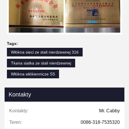
Tags:
Włókna sieci ze stali nierdzewnej 316
Tkana siatka ze stali nierdzewnej
Włókna włókiennicze SS
Kontakty
Kontakty:
Mr. Cabby
Teren:
0086-318-7535320