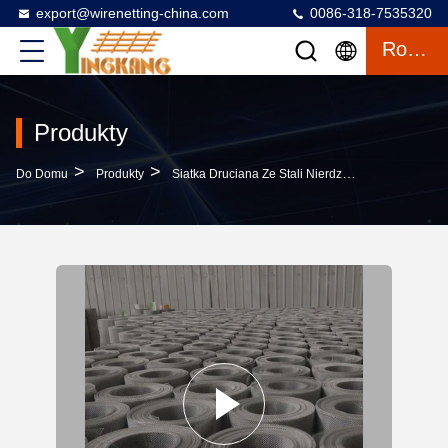
export@wirenetting-china.com
0086-318-7535320
Rozmowa
Produkty
>
>
>
Do Domu
Produkty
Siatka Druciana Ze Stali Nierdzewnej
SS316 S