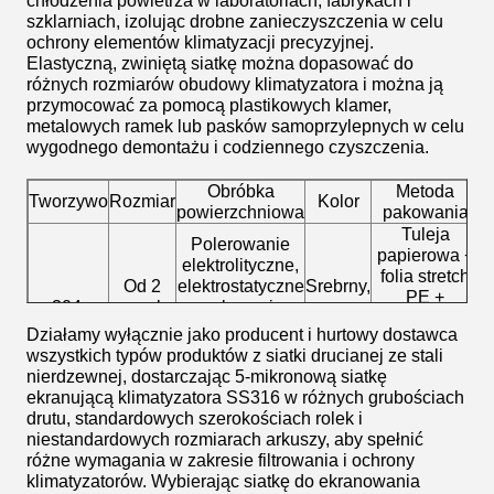
chłodzenia powietrza w laboratoriach, fabrykach i
szklarniach, izolując drobne zanieczyszczenia w celu
ochrony elementów klimatyzacji precyzyjnej.
Elastyczną, zwiniętą siatkę można dopasować do
różnych rozmiarów obudowy klimatyzatora i można ją
przymocować za pomocą plastikowych klamer,
metalowych ramek lub pasków samoprzylepnych w celu
wygodnego demontażu i codziennego czyszczenia.
Obróbka
Metoda
Tworzywo
Rozmiar
Kolor
S
powierzchniowa
pakowania
Tuleja
Polerowanie
papierowa +
elektrolityczne,
folia stretch
Od 2
elektrostatyczne
Srebrny,
PE +
304,
oczek
malowanie
czarny,
pogrubiony
316,316L
do 500
proszkowe,
szary,
Działamy wyłącznie jako producent i hurtowy dostawca
wodoodporny
oczek
PCV,
zielony
wszystkich typów produktów z siatki drucianej ze stali
papier kraft +
pasywacja
nierdzewnej, dostarczając 5-mikronową siatkę
tkana torba
ciągnienia drutu
ekranującą klimatyzatora SS316 w różnych grubościach
PP
drutu, standardowych szerokościach rolek i
niestandardowych rozmiarach arkuszy, aby spełnić
różne wymagania w zakresie filtrowania i ochrony
klimatyzatorów. Wybierając siatkę do ekranowania