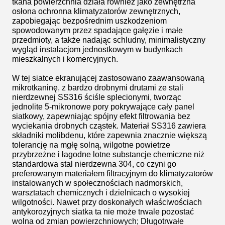
tkana powierzchnia działa również jako zewnętrzna
osłona ochronna klimatyzatorów zewnętrznych,
zapobiegając bezpośrednim uszkodzeniom
spowodowanym przez spadające gałęzie i małe
przedmioty, a także nadając schludny, minimalistyczny
wygląd instalacjom jednostkowym w budynkach
mieszkalnych i komercyjnych.
W tej siatce ekranującej zastosowano zaawansowaną
mikrotkaninę, z bardzo drobnymi drutami ze stali
nierdzewnej SS316 ściśle splecionymi, tworząc
jednolite 5-mikronowe pory pokrywające cały panel
siatkowy, zapewniając spójny efekt filtrowania bez
wyciekania drobnych cząstek. Materiał SS316 zawiera
składniki molibdenu, które zapewnia znacznie większą
tolerancję na mgłę solną, wilgotne powietrze
przybrzeżne i łagodne lotne substancje chemiczne niż
standardowa stal nierdzewna 304, co czyni go
preferowanym materiałem filtracyjnym do klimatyzatorów
instalowanych w społecznościach nadmorskich,
warsztatach chemicznych i dzielnicach o wysokiej
wilgotności. Nawet przy doskonałych właściwościach
antykorozyjnych siatka ta nie może trwale pozostać
wolna od zmian powierzchniowych; Długotrwałe