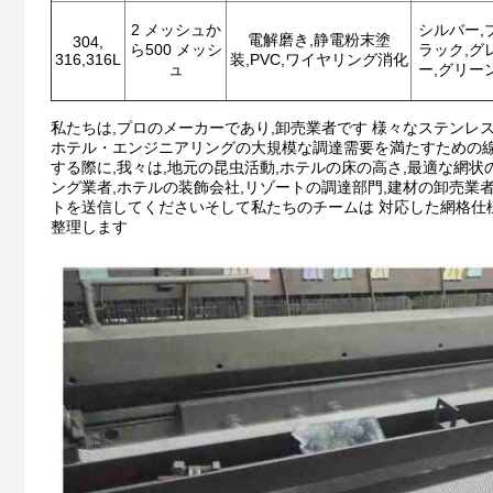
2 メッシュか
シルバー,
電解磨き,静電粉末塗
304,
ら500 メッシ
ラック,グ
316,316L
装,PVC,ワイヤリング消化
ュ
ー,グリー
私たちは,プロのメーカーであり,卸売業者です 様々なステンレス
ホテル・エンジニアリングの大規模な調達需要を満たすための
する際に,我々は,地元の昆虫活動,ホテルの床の高さ,最適な
ング業者,ホテルの装飾会社,リゾートの調達部門,建材の卸売
トを送信してくださいそして私たちのチームは 対応した網格仕
整理します