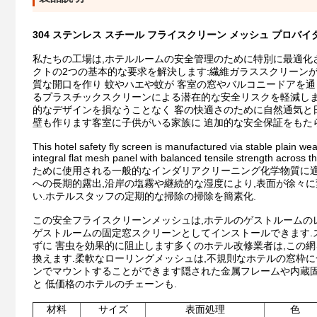
304 ステンレス スチール フライスクリーン メッシュ プロバイダ
私たちの工場は,ホテルルームの安全管理のために特別に最適化さ
クトの2つの基本的な要求を解決します:繊維ガラススクリーン
質な開口を作り 蚊やハエや蚊が 客室の窓やバルコニードアを
るプラスチックスクリーンによる潜在的な安全リスクを軽減しま
的なデザインを損なうことなく 客の快適さのために自然通気と
壁も作ります客室に子供がいる家族に 追加的な安全保証をもた
This hotel safety fly screen is manufactured via stable plain we
integral flat mesh panel with balanced tensile s
ために使用される一般的なインダリアクリーニング化学物質に適
への長期的露出,沿岸の塩霧や継続的な湿度により,表面が徐々に
い.ホテルスタッフの定期的な掃除の掃除を簡素化.
この安全フライスクリーンメッシュは,ホテルのゲストルームの
ゲストルームの固定窓スクリーンとしてインストールできます.
ずに 害虫を効果的に阻止します多くのホテル改修業者は,この
換えます.柔軟なローリングメッシュは,不規則なホテルの窓枠
ンでマウントすることができます隠された金属フレームや内蔵固
と 低価格のホテルのチェーンも.
材料
サイズ
表面処理
色