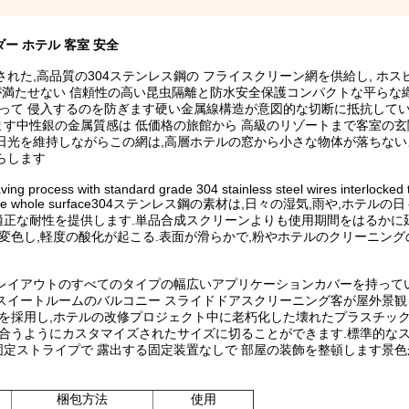
ー ホテル 客室 安全
れた,高品質の304ステンレス鋼の フライスクリーン網を供給し, ホ
が満たせない 信頼性の高い昆虫隔離と防水安全保護コンパクトな平らな
通って 侵入するのを防ぎます硬い金属線構造が意図的な切断に抵抗して
す中性銀の金属質感は 低価格の旅館から 高級のリゾートまで客室の
日光を維持しながらこの網は,高層ホテルの窓から小さな物体が落ちな
らします
aving process with standard grade 304 stainless steel wires interlocked t
trength across the whole surface304ステンレス鋼の素材は,日々の湿気,雨や
正な耐性を提供します.単品合成スクリーンよりも使用期間をはるかに
変色し,軽度の酸化が起こる.表面が滑らかで,粉やホテルのクリーニン
レイアウトのすべてのタイプの幅広いアプリケーションカバーを持って
スイートルームのバルコニー スライドドアスクリーニング客が屋外景
網を採用し,ホテルの改修プロジェクト中に老朽化した壊れたプラスチッ
に合うようにカスタマイズされたサイズに切ることができます.標準的な
定ストライプで 露出する固定装置なしで 部屋の装飾を整頓します景
梱包方法
使用