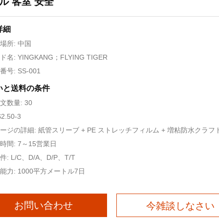
ル 客室 安全
詳細
場所: 中国
名: YINGKANG；FLYING TIGER
号: SS-001
いと送料の条件
文数量: 30
2.50-3
ージの詳細: 紙管スリーブ + PE ストレッチフィルム + 増粘防水クラフト紙
時間: 7～15営業日
: L/C、D/A、D/P、T/T
能力: 1000平方メートル7日
お問い合わせ
今雑談しなさい