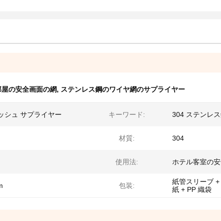
部屋の安全画面の網
,
ステンレス鋼のワイヤ網のサプライヤー
ッシュ サプライヤー
キーワード:
304 ステンレ
材質:
304
使用法:
ホテル客室の安
紙管スリーブ +
m
包装:
紙 + PP 織袋