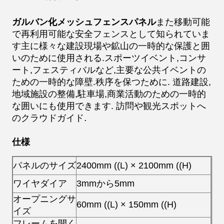
ガルバン化メッシュフェンスパネル
また
移動可能
で再利用可能な安全フェンスとして知られていま
す
主に様々な建設現場や鉱山の一時的な保護と囲
いのために使用される.スポーツイベント,コンサ
ート,フェスティバルなど,主要な公共イベントの
ための一時的な障壁.秩序を保つために.
道路建設,
地域施設の整備,駐車場,商業活動のための一時的
な囲いにも使用できます.
訪問や観光スポットへ
.
のクラウドガイド
仕様
パネルのサイズ
2400mm ((L) × 2100mm ((H)
ワイヤダイア
3mmから5mm
オープニングサ
60mm ((L) × 150mm ((H)
イズ
フレームを開く