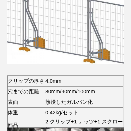
クリップの厚さ
4.0mm
穴までの距離
80mm/90mm/100mm
表面
熱浸したガルバン化
体重
0.42kg/セット
2 クリップ+1 ナッツ+1 スクロー
部品
ル