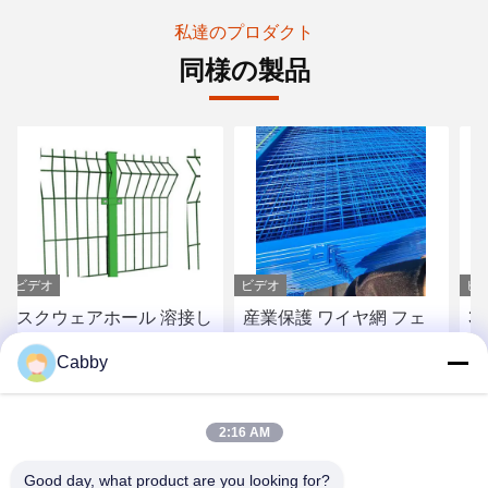
私達のプロダクト
同様の製品
ビデオ
ビデオ
産業保護 ワイヤ網 フェ
304 316 鉄鋼鉄筋 牛のフ
ンス 316 ステンレス 鉄
ェンス 牧草のフェンスの
Cabby
鋼 護線 高強度
衝撃耐性
お問い合わせ
お問い合わせ
2:16 AM
Good day, what product are you looking for?