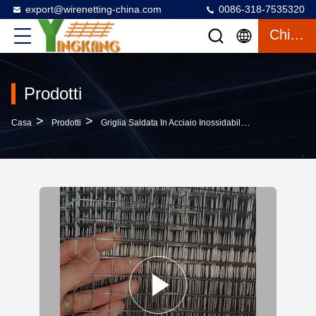
export@wirenetting-china.com
0086-318-7535320
Chiacchierata
Prodotti
>
>
>
Casa
Prodotti
Griglia Saldata In Acciaio Inossidabile
Rete Metallic