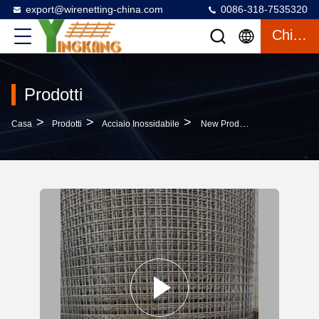
export@wirenetting-china.com
0086-318-7535320
Chiacchierata
Prodotti
>
>
>
Casa
Prodotti
Acciaio Inossidabile
New Product Min Hole 5mm Stainless Steel Welded Mesh