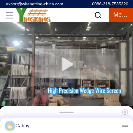
export@wirenetting-china.com
0086-318-7535320
Mengobrol
5 Mikron Stainless Steel Mesh Untuk
Cabby
Resistensi Pasir Angin