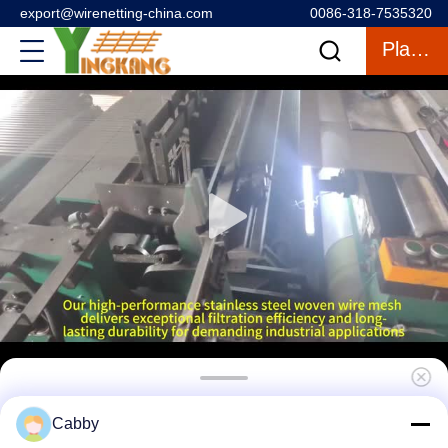
export@wirenetting-china.com
0086-318-7535320
Plaudern
304 Architekturnetz aus Edelstahl für
Cabby
Windsandwiderstand