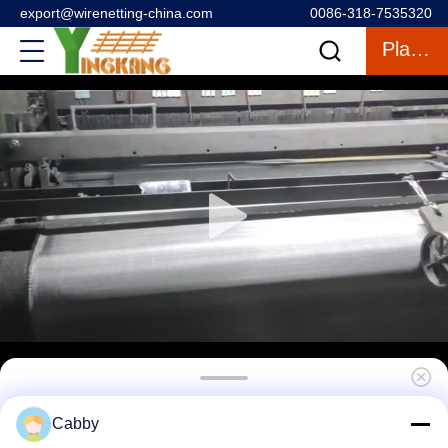
export@wirenetting-china.com
0086-318-7535320
Plaudern
1 x 1 Edelstahl-Drahtnetz für Gebäude
Cabby