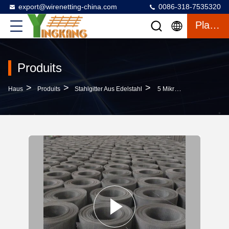
export@wirenetting-china.com
0086-318-7535320
Plaudern
Produits
>
>
>
Haus
Produits
Stahlgitter Aus Edelstahl
5 Mikron Edelstahl-Gitter Für Wind-Sand-Widerstand