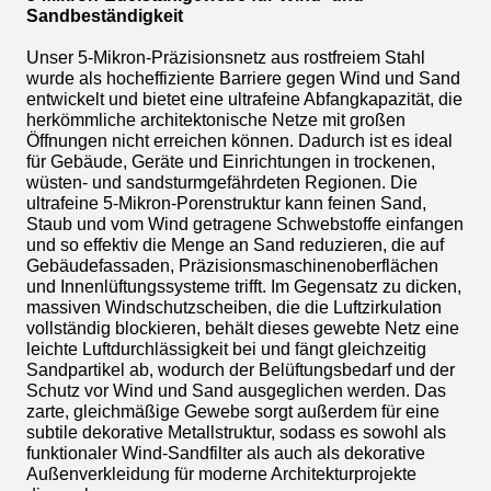
Sandbeständigkeit
Unser 5-Mikron-Präzisionsnetz aus rostfreiem Stahl
wurde als hocheffiziente Barriere gegen Wind und Sand
entwickelt und bietet eine ultrafeine Abfangkapazität, die
herkömmliche architektonische Netze mit großen
Öffnungen nicht erreichen können. Dadurch ist es ideal
für Gebäude, Geräte und Einrichtungen in trockenen,
wüsten- und sandsturmgefährdeten Regionen. Die
ultrafeine 5-Mikron-Porenstruktur kann feinen Sand,
Staub und vom Wind getragene Schwebstoffe einfangen
und so effektiv die Menge an Sand reduzieren, die auf
Gebäudefassaden, Präzisionsmaschinenoberflächen
und Innenlüftungssysteme trifft. Im Gegensatz zu dicken,
massiven Windschutzscheiben, die die Luftzirkulation
vollständig blockieren, behält dieses gewebte Netz eine
leichte Luftdurchlässigkeit bei und fängt gleichzeitig
Sandpartikel ab, wodurch der Belüftungsbedarf und der
Schutz vor Wind und Sand ausgeglichen werden. Das
zarte, gleichmäßige Gewebe sorgt außerdem für eine
subtile dekorative Metallstruktur, sodass es sowohl als
funktionaler Wind-Sandfilter als auch als dekorative
Außenverkleidung für moderne Architekturprojekte