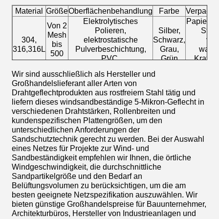
Material
Größe
Oberflächenbehandlung
Farbe
Verpack
Elektrolytisches
Papierroh
Von 2
Polieren,
Silber,
Stret
Mesh
304,
elektrostatische
Schwarz,
ver
bis
316,316L
Pulverbeschichtung,
Grau,
wasse
500
PVC,
Grün
Kraftpa
Mesh
Drahtziehpassivierung
Gewe
Wir sind ausschließlich als Hersteller und
Großhandelslieferant aller Arten von
Drahtgeflechtprodukten aus rostfreiem Stahl tätig und
liefern dieses windsandbeständige 5-Mikron-Geflecht in
verschiedenen Drahtstärken, Rollenbreiten und
kundenspezifischen Plattengrößen, um den
unterschiedlichen Anforderungen der
Sandschutztechnik gerecht zu werden. Bei der Auswahl
eines Netzes für Projekte zur Wind- und
Sandbeständigkeit empfehlen wir Ihnen, die örtliche
Windgeschwindigkeit, die durchschnittliche
Sandpartikelgröße und den Bedarf an
Belüftungsvolumen zu berücksichtigen, um die am
besten geeignete Netzspezifikation auszuwählen. Wir
bieten günstige Großhandelspreise für Bauunternehmer,
Architekturbüros, Hersteller von Industrieanlagen und