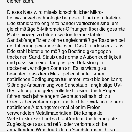
dienen kann.
Dieses Netz wird mittels fortschrittlicher Mikro-
Leinwandwebtechnologie hergestellt, bei der ultrafeine
Edelstahldrähte eng miteinander verflochten sind, um
gleichmäßige 5-Mikrometer-Öffnungen über die gesamte
Platte hinweg zu bilden, wodurch eine stabile
Sandabfangeffizienz ohne ungleichmäßige Totzonen bei
der Filterung gewährleistet wird. Das Grundmaterial aus
Edelstahl bietet eine mäßige Beständigkeit gegen
trockenen Sand, Staub und normale Außenfeuchtigkeit
und passt sich einer langfristigen Belastung in
trockenen, windigen Zonen an. Es ist wichtig zu
beachten, dass kein Metallgeflecht unter rauen
natürlichen Bedingungen für immer intakt bleiben kann;
Ständige Ansammlung von Sandstaub, langfristige UV-
Bestrahlung und gelegentliche Erosion durch Regen
führen nach jahrelangem Gebrauch allmählich zu
Oberflächenverfärbungen und leichter Oxidation, einem
natürlichen Alterungsmerkmal aller im Freien
verwendeten Metallmaterialien. Die kompakte
Webstruktur zeichnet sich außerdem durch eine gute
Zugfestigkeit aus und reißt oder verformt sich bei
anhaltendem Winddruck durch Sandstürme nicht so