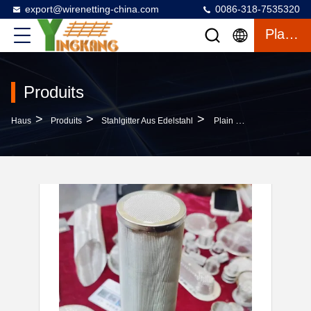
export@wirenetting-china.com
0086-318-7535320
Plaudern
Produits
>
>
>
Haus
Produits
Stahlgitter Aus Edelstahl
Plain Weaving Stainless Steel Wire Mesh SS 304 316L 2205 For Filter Cylinder With Customizable Size