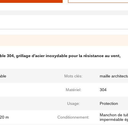
able 304
,
grillage d'acier inoxydable pour la résistance au vent
,
able
Mots clés:
maille architect
Matériel:
304
Usage:
Protection
Manchon de tube
 20 m
Conditionnement:
imperméable épa