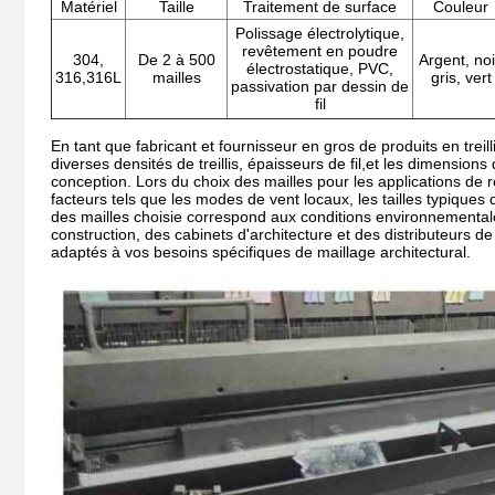
Matériel
Taille
Traitement de surface
Couleur
Polissage électrolytique,
revêtement en poudre
304,
De 2 à 500
Argent, noi
électrostatique, PVC,
316,316L
mailles
gris, vert
passivation par dessin de
fil
En tant que fabricant et fournisseur en gros de produits en treil
diverses densités de treillis, épaisseurs de fil,et les dimensio
conception. Lors du choix des mailles pour les applications d
facteurs tels que les modes de vent locaux, les tailles typiques 
des mailles choisie correspond aux conditions environnementale
construction, des cabinets d'architecture et des distributeurs d
adaptés à vos besoins spécifiques de maillage architectural.