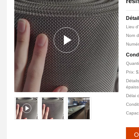
rési
Détai
Lieu d
Nom d
Numér
Condi
Quant
Prix: 
Détail
épaiss
Délai 
Condit
Capaci
O