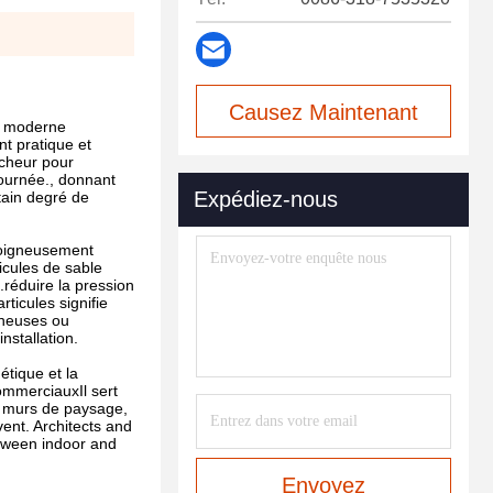
Causez Maintenant
ue moderne
nt pratique et
ocheur pour
journée., donnant
Expédiez-nous
tain degré de
 soigneusement
ticules de sable
.réduire la pression
ticules signifie
nneuses ou
installation.
étique et la
ommerciauxIl sert
es murs de paysage,
vent. Architects and
etween indoor and
Envoyez