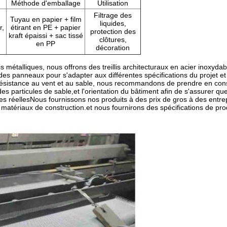
Méthode d'emballage
Utilisation
Filtrage des
Tuyau en papier + film
liquides,
r,
étirant en PE + papier
protection des
kraft épaissi + sac tissé
clôtures,
en PP
décoration
lis métalliques, nous offrons des treillis architecturaux en acier inoxyd
ns des panneaux pour s'adapter aux différentes spécifications du projet 
e résistance au vent et au sable, nous recommandons de prendre en con
des particules de sable,et l'orientation du bâtiment afin de s'assurer que
s réellesNous fournissons nos produits à des prix de gros à des entre
e matériaux de construction.et nous fournirons des spécifications de prod