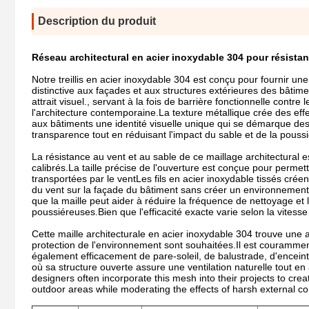
Description du produit
Réseau architectural en acier inoxydable 304 pour résistan
Notre treillis en acier inoxydable 304 est conçu pour fournir un
distinctive aux façades et aux structures extérieures des bâtime
attrait visuel., servant à la fois de barrière fonctionnelle cont
l'architecture contemporaine.La texture métallique crée des ef
aux bâtiments une identité visuelle unique qui se démarque des
transparence tout en réduisant l'impact du sable et de la poussiè
La résistance au vent et au sable de ce maillage architectural 
calibrés.La taille précise de l'ouverture est conçue pour permett
transportées par le ventLes fils en acier inoxydable tissés cré
du vent sur la façade du bâtiment sans créer un environnement co
que la maille peut aider à réduire la fréquence de nettoyage et
poussiéreuses.Bien que l'efficacité exacte varie selon la vitesse du
Cette maille architecturale en acier inoxydable 304 trouve une a
protection de l'environnement sont souhaitées.Il est couramme
également efficacement de pare-soleil, de balustrade, d'enceint
où sa structure ouverte assure une ventilation naturelle tout en
designers often incorporate this mesh into their projects to cre
outdoor areas while moderating the effects of harsh external co