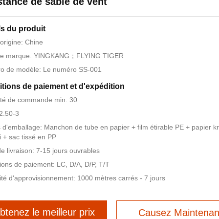
stance de sable de vent
ls du produit
'origine: Chine
e marque: YINGKANG；FLYING TIGER
o de modèle: Le numéro SS-001
tions de paiement et d'expédition
ité de commande min: 30
$2.50-3
s d'emballage: Manchon de tube en papier + film étirable PE + papier k
i + sac tissé en PP
de livraison: 7-15 jours ouvrables
ions de paiement: LC, D/A, D/P, T/T
té d'approvisionnement: 1000 mètres carrés - 7 jours
btenez le meilleur prix
Causez Maintenan