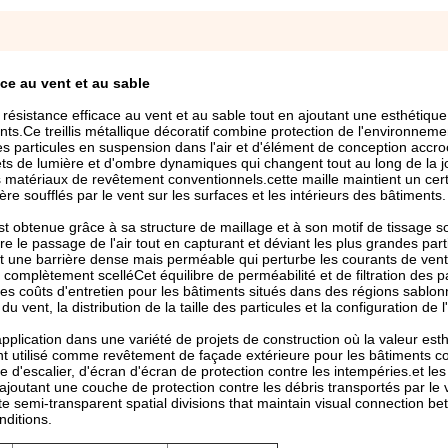
ce au vent et au sable
e résistance efficace au vent et au sable tout en ajoutant une esthétiq
nts.Ce treillis métallique décoratif combine protection de l'environneme
re les particules en suspension dans l'air et d'élément de conception accr
fets de lumière et d'ombre dynamiques qui changent tout au long de la 
 matériaux de revêtement conventionnels.cette maille maintient un cer
re soufflés par le vent sur les surfaces et les intérieurs des bâtiments.
est obtenue grâce à sa structure de maillage et à son motif de tissage
re le passage de l'air tout en capturant et déviant les plus grandes par
ent une barrière dense mais perméable qui perturbe les courants de vent
mplètement scelléCet équilibre de perméabilité et de filtration des par
 les coûts d'entretien pour les bâtiments situés dans des régions sablo
 vent, la distribution de la taille des particules et la configuration de l'
pplication dans une variété de projets de construction où la valeur esth
nt utilisé comme revêtement de façade extérieure pour les bâtiments c
e d'escalier, d'écran d'écran de protection contre les intempéries.et l
 ajoutant une couche de protection contre les débris transportés par le 
ate semi-transparent spatial divisions that maintain visual connection b
nditions.