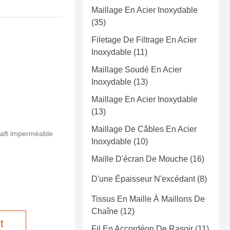
Maillage En Acier Inoxydable
(35)
Filetage De Filtrage En Acier
Inoxydable
(11)
Maillage Soudé En Acier
Inoxydable
(13)
Maillage En Acier Inoxydable
(13)
Maillage De Câbles En Acier
raft imperméable
Inoxydable
(10)
Maille D'écran De Mouche
(16)
D'une Épaisseur N'excédant
(8)
Tissus En Maille À Maillons De
Chaîne
(12)
t
Fil En Accordéon De Rasoir
(11)