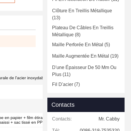
Clôture En Treillis Métallique
(13)
Plateau De Câbles En Treillis
Métallique
(8)
Maille Perforée En Métal
(5)
Maille Augmentée En Métal
(19)
D'une Épaisseur De 50 Mm Ou
Plus
(11)
urale de l'acier inoxydable 304
Fil D'acier
(7)
Contacts
 en papier + film étirable PE + papier kraft
Contacts:
Mr. Cabby
issi + sac tissé en PP
Tél:
0086-318-7535320