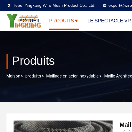
Hebei Yingkang Wire Mesh Product Co., Ltd.
export@wire
ACCUEIL
PRODUITS
LE SPECTACLE VR
Produits
Maison
>
produits
>
Maillage en acier inoxydable
>
Maille Archite
Mail