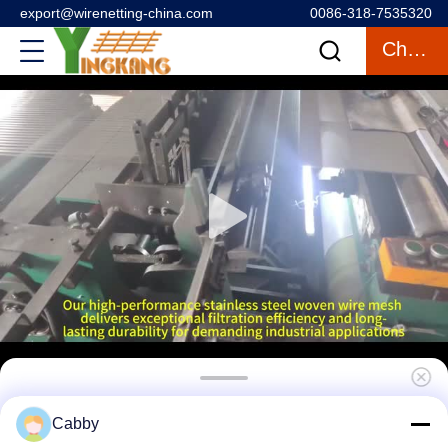
export@wirenetting-china.com
0086-318-7535320
Chatten
SS304 Roestvrij staal draaddoek voor
Cabby
privacybescherming