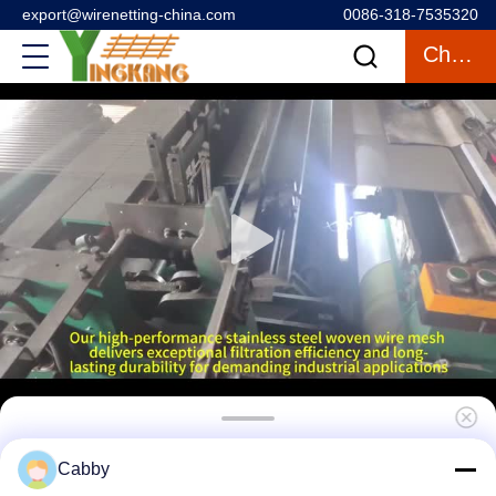
export@wirenetting-china.com
0086-318-7535320
Chatten
304 roestvrij staal draaddoek voor anti
Cabby
muggen functie