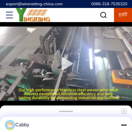
export@wirenetting-china.com
0086-318-7535320
চ্যাট
316 স্টেইনলেস স্টীল স্থাপত্য জাল পুরানো ঘর সংস্কারের জন্য
Cabby