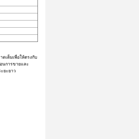
เต็มเพื่อให้ตรงกับ
าก่อนการขายและ
นระยะยาว