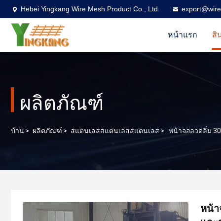
Hebei Yingkang Wire Mesh Product Co., Ltd.
export@wire
หน้าแรก
สิ
ผลิตภัณฑ์
บ้าน
>
ผลิตภัณฑ์
>
สแตนเลสสแตนเลสสแตนเลส
>
หน้าจอลวดลิ่ม 
หน้า