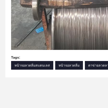
Tags:
หน้าจอลวดลิ่มสแตนเลส
หน้าจอลวดลิ่ม
ตาข่ายลวดลว