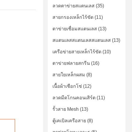
ลวดตาข่ายสแตนเลส
(35)
สายกรองเหล็กไร้ขัด
(11)
ตาข่ายเชื่อมสแตนเลส
(13)
สแตนเลสสแตนเลสสแตนเลส
(13)
เครือข่ายสายเหล็กไร้ขัด
(10)
ตาข่ายฟลายสกรีน
(16)
สายใยเหล็กผสม
(8)
เนื้อผ้าเชือกโซ่
(12)
ลวดมีดโกนคอนเสิร์ต
(11)
รั้วสาย Mesh
(13)
ตู้เคเบิลเครือสาย
(8)