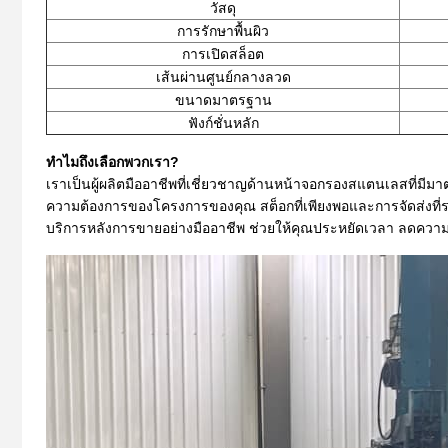
วัสดุ
การรักษาพื้นผิว
การเปิดสล็อต
เส้นผ่านศูนย์กลางลวด
ขนาดมาตรฐาน
ฟังก์ชั่นหลัก
ทำไมถึงเลือกพวกเรา?
เราเป็นผู้ผลิตมืออาชีพที่เชี่ยวชาญด้านหน้าจอกรองสแตนเลสที่มี
ความต้องการของโครงการของคุณ สต็อกที่เพียงพอและการจัดส่งที่ร
บริการหลังการขายอย่างมืออาชีพ ช่วยให้คุณประหยัดเวลา ลดความเสี