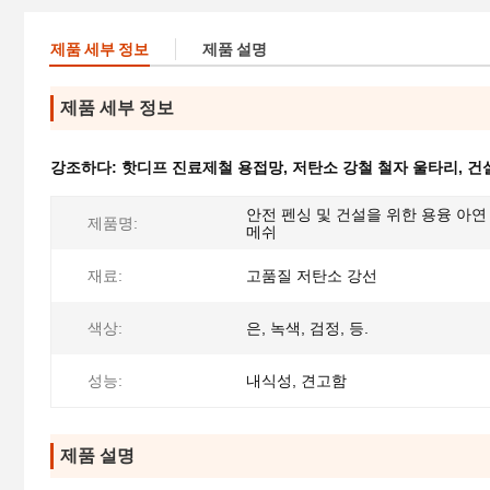
제품 세부 정보
제품 설명
제품 세부 정보
강조하다:
핫디프 진료제철 용접망
,
저탄소 강철 철자 울타리
,
건
안전 펜싱 및 건설을 위한 용융 아연
제품명:
메쉬
재료:
고품질 저탄소 강선
색상:
은, 녹색, 검정, 등.
성능:
내식성, 견고함
제품 설명