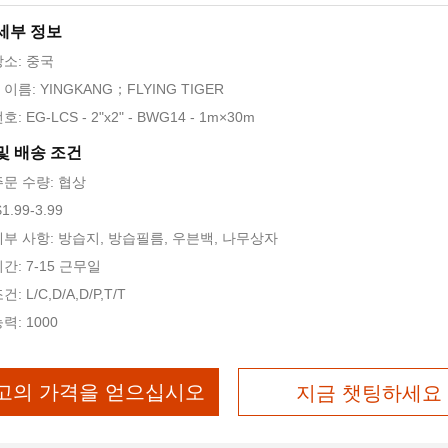
세부 정보
장소: 중국
이름: YINGKANG；FLYING TIGER
: EG-LCS - 2"x2" - BWG14 - 1m×30m
및 배송 조건
주문 수량: 협상
1.99-3.99
세부 사항: 방습지, 방습필름, 우븐백, 나무상자
간: 7-15 근무일
: L/C,D/A,D/P,T/T
력: 1000
고의 가격을 얻으십시오
지금 챗팅하세요