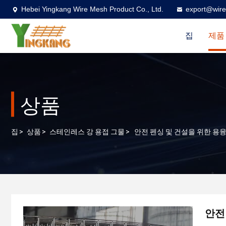
Hebei Yingkang Wire Mesh Product Co., Ltd.
export@wire
집
제품
상품
집
>
상품
>
스테인레스 강 용접 그물
>
안전 펜싱 및 건설을 위한 용
안전