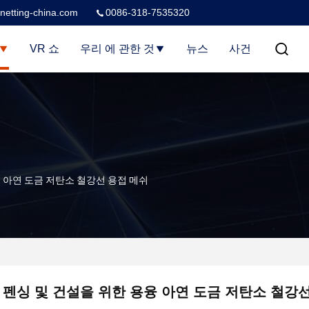
netting-china.com
0086-318-7535320
VR 쇼
우리 에 관한 것
뉴스
사건
융 아연 도금 저탄소 철강선 용접 메쉬
 펜싱 및 건설을 위한 용융 아연 도금 저탄소 철강