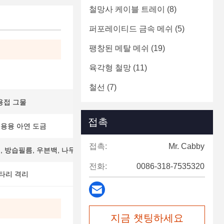
철망사 케이블 트레이
(8)
퍼포레이티드 금속 메쉬
(5)
팽창된 메탈 메쉬
(19)
육각형 철망
(11)
철선
(7)
용접 그물
접촉
 용융 아연 도금
접촉:
Mr. Cabby
지, 방습필름, 우븐백, 나무상자
전화:
0086-318-7535320
울타리 격리
지금 챗팅하세요