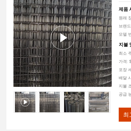
제품 
원래 
브랜드 
모델 번호
지불 
최소 
가격: $
포장 
배달 시
지불 조건
공급 능
최