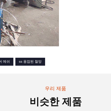
어 메쉬
ss 용접된 철망
우리 제품
비슷한 제품