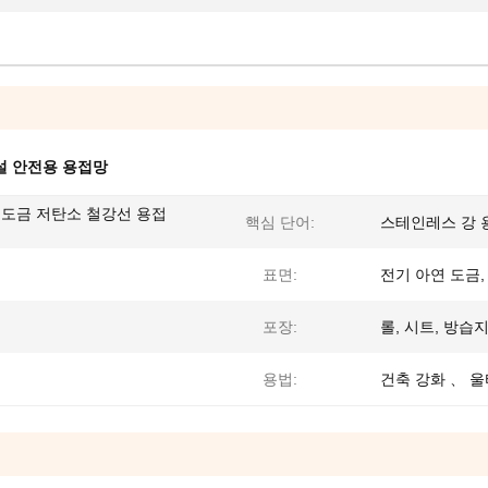
설 안전용 용접망
 도금 저탄소 철강선 용접
핵심 단어:
스테인레스 강 
표면:
전기 아연 도금,
포장:
롤, 시트, 방습
용법:
건축 강화 、 