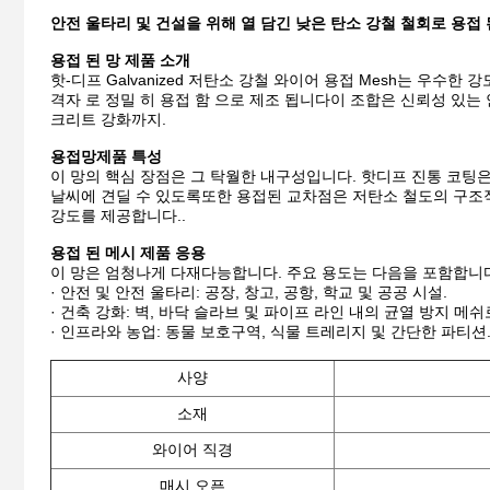
안전 울타리 및 건설을 위해 열 담긴 낮은 탄소 강철 철회로 용접 
용접 된 망 제품 소개
핫-디프 Galvanized 저탄소 강철 와이어 용접 Mesh는 우수
격자 로 정밀 히 용접 함 으로 제조 됩니다이 조합은 신뢰성 있는
크리트 강화까지.
용접망
제품 특성
이 망의 핵심 장점은 그 탁월한 내구성입니다. 핫디프 진통 코팅
날씨에 견딜 수 있도록또한 용접된 교차점은 저탄소 철도의 구조
강도를 제공합니다..
용접 된 메시 제품 응용
이 망은 엄청나게 다재다능합니다. 주요 용도는 다음을 포함합니
· 안전 및 안전 울타리: 공장, 창고, 공항, 학교 및 공공 시설.
· 건축 강화: 벽, 바닥 슬라브 및 파이프 라인 내의 균열 방지 메쉬
· 인프라와 농업: 동물 보호구역, 식물 트레리지 및 간단한 파티션
사양
소재
와이어 직경
매시 오픈