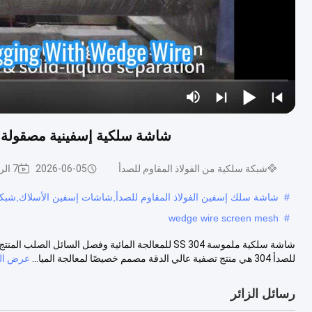
شاشة سلكية إسفينية مصقولة 304 SS لمعالجة المياه وفصل المواد الصلبة والسائل
شبكة سلكية من الفولاذ المقاوم للصدأ
2026-06-05
7 الرؤى
#
شاشة سلك إسفين الفولاذ المقاوم للصدأ,شاشات إسفين الأسلاك,شب
wedge wire screen mesh
#
شاشة سلكية ملموسة 304 SS للمعالجة المائية وفصل السائ
للصدأ 304 هي منتج تصفية عالي الدقة مصمم خصيصًا لمعالجة الميا...
عرض الم
رسائل الزائر